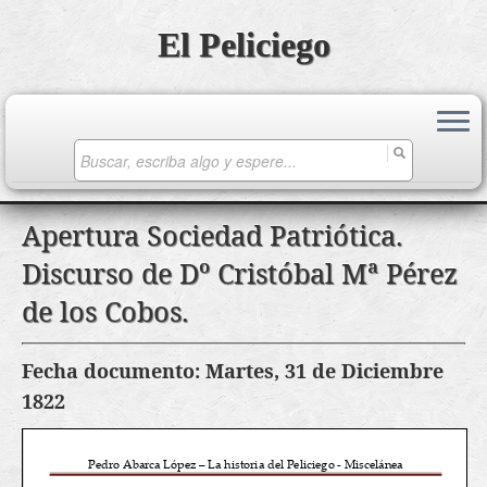
El Peliciego
Search
for:
Saltar
Apertura Sociedad Patriótica.
al
Discurso de Dº Cristóbal Mª Pérez
contenido
de los Cobos.
Fecha documento: Martes, 31 de Diciembre
1822