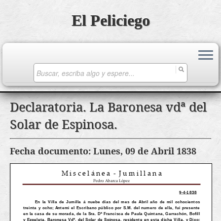
El Peliciego
Search
for:
Saltar
Declaratoria. La Baronesa vdª del
al
Solar de Espinosa.
contenido
Fecha documento: Lunes, 09 de Abril 1838