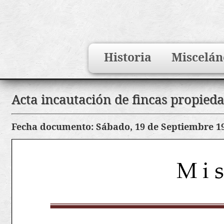
Search
Historia
Miscelán
for:
Saltar
Acta incautación de fincas propied
al
contenido
Fecha documento: Sábado, 19 de Septiembre 1