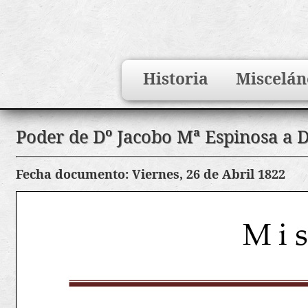
Search
Historia
Miscelán
for:
Saltar
Poder de Dº Jacobo Mª Espinosa a D
al
contenido
Fecha documento: Viernes, 26 de Abril 1822